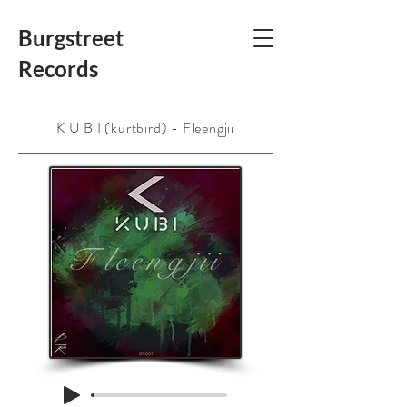
Burgstreet
Records
K U B I (kurtbird) - Fleengjii